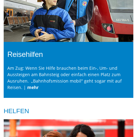
Reisehilfen
Am Zug: Wenn Sie Hilfe brauchen beim Ein-, Um- und
Aussteigen am Bahnsteig oder einfach einen Platz zum
Ausruhen. „Bahnhofsmission mobil“ geht sogar mit auf
Reisen. |
mehr
HELFEN