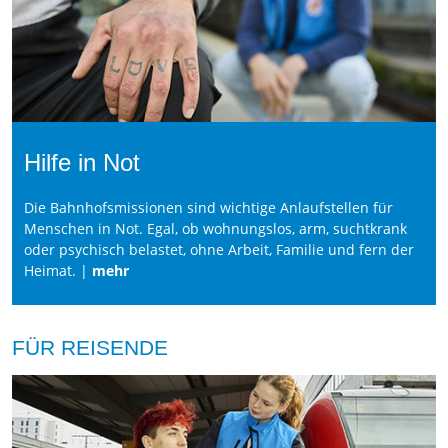
Hilfe in Not
Die Bahnhofsmissionen sind wichtige Anlaufstellen für
Menschen in Not. Egal, ob wohnungslos, arm, suchtkrank
oder psychisch belastet, ohne Arbeit, Familie und fern der
Heimat. |
mehr
FÜR REISENDE