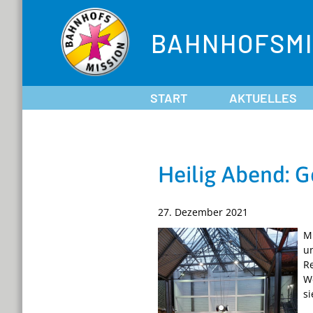
BAHNHOFSMI
START
AKTUELLES
Heilig Abend: G
27. Dezember 2021
M
u
Re
We
s