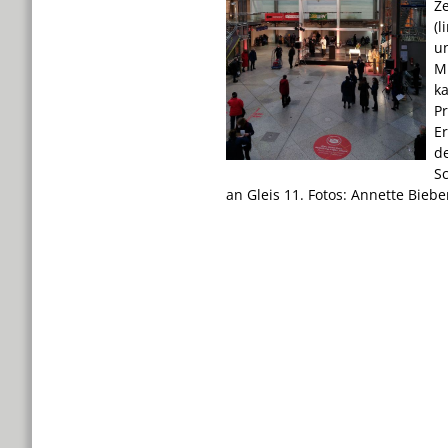
Z
(l
u
M
ka
P
E
d
S
an Gleis 11. Fotos: Annette Biebe