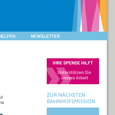
HELFEN
NEWSLETTER
ZUR NÄCHSTEN
uf
BAHNHOFSMISSION
rte