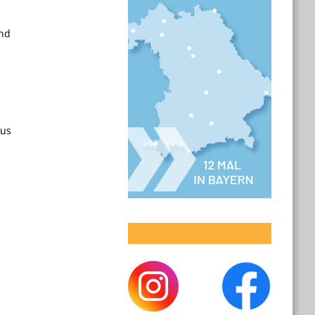
nd
aus